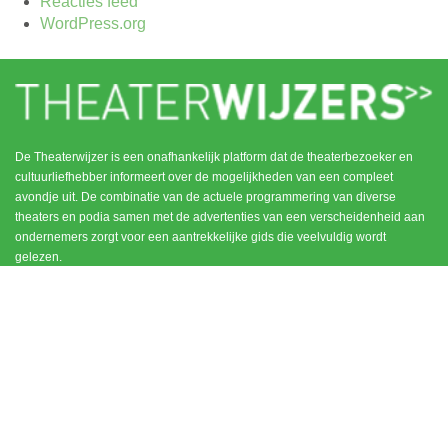
Reacties feed
WordPress.org
De Theaterwijzer is een onafhankelijk platform dat de theaterbezoeker en
cultuurliefhebber informeert over de mogelijkheden van een compleet
avondje uit. De combinatie van de actuele programmering van diverse
theaters en podia samen met de advertenties van een verscheidenheid aan
ondernemers zorgt voor een aantrekkelijke gids die veelvuldig wordt
gelezen.
MENU
CONTACT
DEN HAAG / SCHEVENINGEN
HOME
NOORD HOLLAND
ROTTERDAM