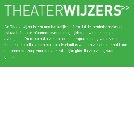
De Theaterwijzer is een onafhankelijk platform dat de theaterbezoeker en
cultuurliefhebber informeert over de mogelijkheden van een compleet
avondje uit. De combinatie van de actuele programmering van diverse
theaters en podia samen met de advertenties van een verscheidenheid aan
ondernemers zorgt voor een aantrekkelijke gids die veelvuldig wordt
gelezen.
MENU
CONTACT
DEN HAAG / SCHEVENINGEN
HOME
NOORD HOLLAND
ROTTERDAM
UTRECHT
WEESP