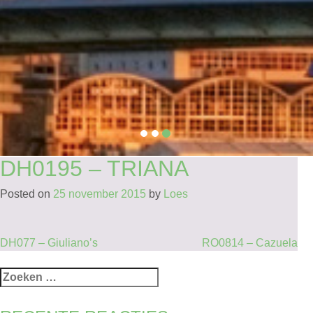
DH0195 – TRIANA
Posted on
25 november 2015
by
Loes
BERICHT
DH077 – Giuliano’s
RO0814 – Cazuela
NAVIGATIE
Zoeken
naar: