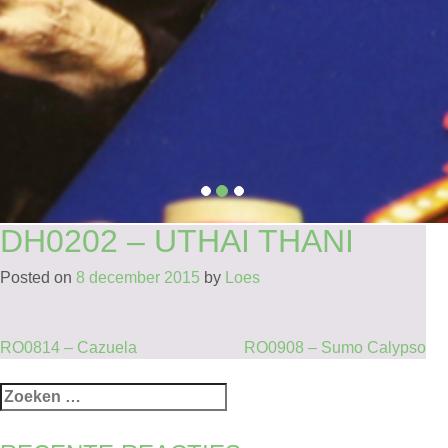
DH0202 – UTHAI THANI
Posted on
8 december 2015
by
Loes
BERICHT
RO0814 – Cazuela
RO0908 – Sumo Calypso
NAVIGATIE
Zoeken
naar: