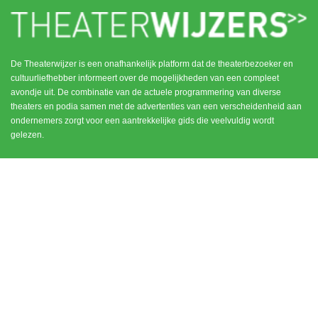
De Theaterwijzer is een onafhankelijk platform dat de theaterbezoeker en
cultuurliefhebber informeert over de mogelijkheden van een compleet
avondje uit. De combinatie van de actuele programmering van diverse
theaters en podia samen met de advertenties van een verscheidenheid aan
ondernemers zorgt voor een aantrekkelijke gids die veelvuldig wordt
gelezen.
MENU
CONTACT
DEN HAAG / SCHEVENINGEN
HOME
NOORD HOLLAND
ROTTERDAM
UTRECHT
WEESP