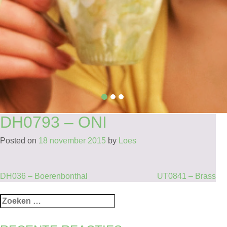
DH0793 – ONI
Posted on
18 november 2015
by
Loes
BERICHT
DH036 – Boerenbonthal
UT0841 – Brass
NAVIGATIE
Zoeken
naar: