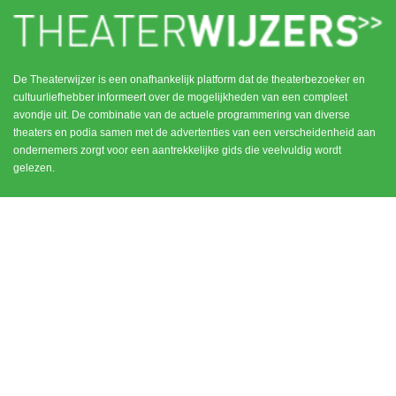
De Theaterwijzer is een onafhankelijk platform dat de theaterbezoeker en
cultuurliefhebber informeert over de mogelijkheden van een compleet
avondje uit. De combinatie van de actuele programmering van diverse
theaters en podia samen met de advertenties van een verscheidenheid aan
ondernemers zorgt voor een aantrekkelijke gids die veelvuldig wordt
gelezen.
MENU
CONTACT
DEN HAAG / SCHEVENINGEN
HOME
NOORD HOLLAND
ROTTERDAM
UTRECHT
WEESP