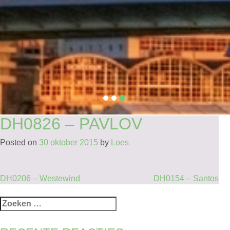
DH0826 – PAVLOV
Posted on
30 oktober 2015
by
Loes
BERICHT
DH0206 – Westewind
DH0154 – Santos
NAVIGATIE
Zoeken
naar: