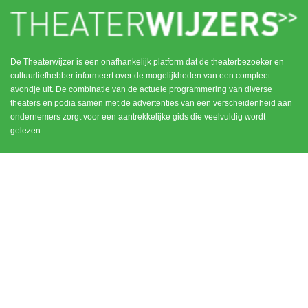
De Theaterwijzer is een onafhankelijk platform dat de theaterbezoeker en
cultuurliefhebber informeert over de mogelijkheden van een compleet
avondje uit. De combinatie van de actuele programmering van diverse
theaters en podia samen met de advertenties van een verscheidenheid aan
ondernemers zorgt voor een aantrekkelijke gids die veelvuldig wordt
gelezen.
MENU
CONTACT
DEN HAAG / SCHEVENINGEN
HOME
NOORD HOLLAND
ROTTERDAM
UTRECHT
WEESP