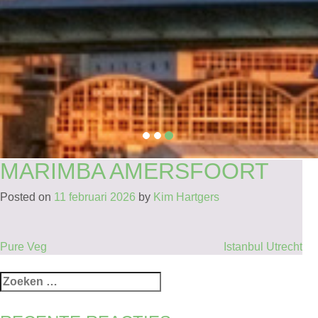
MARIMBA AMERSFOORT
Posted on
11 februari 2026
by
Kim Hartgers
BERICHT
Pure Veg
Istanbul Utrecht
NAVIGATIE
Zoeken
naar: