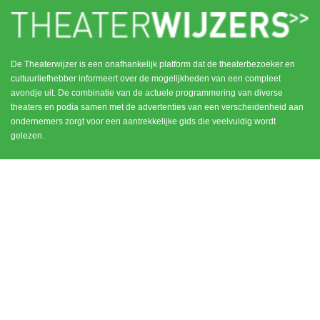
De Theaterwijzer is een onafhankelijk platform dat de theaterbezoeker en
cultuurliefhebber informeert over de mogelijkheden van een compleet
avondje uit. De combinatie van de actuele programmering van diverse
theaters en podia samen met de advertenties van een verscheidenheid aan
ondernemers zorgt voor een aantrekkelijke gids die veelvuldig wordt
gelezen.
MENU
CONTACT
DEN HAAG / SCHEVENINGEN
HOME
NOORD HOLLAND
ROTTERDAM
UTRECHT
WEESP