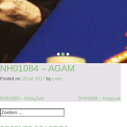
NH01084 – AGAM
Posted on
19 juli 2017
by
Loes
BERICHT
RO01083 – KhlayZen
DH01088 – Hoppzak
NAVIGATIE
Zoeken
naar: