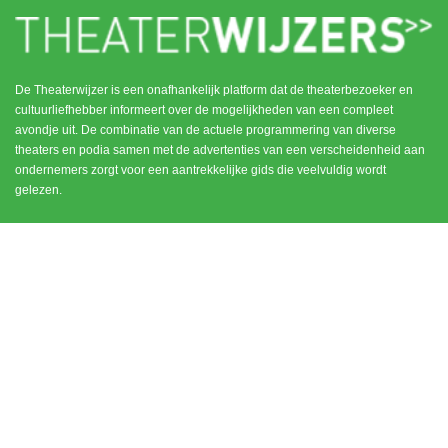
De Theaterwijzer is een onafhankelijk platform dat de theaterbezoeker en
cultuurliefhebber informeert over de mogelijkheden van een compleet
avondje uit. De combinatie van de actuele programmering van diverse
theaters en podia samen met de advertenties van een verscheidenheid aan
ondernemers zorgt voor een aantrekkelijke gids die veelvuldig wordt
gelezen.
MENU
CONTACT
DEN HAAG / SCHEVENINGEN
HOME
NOORD HOLLAND
ROTTERDAM
UTRECHT
WEESP