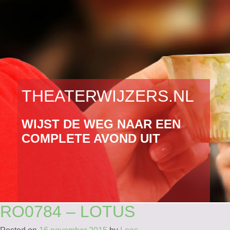
THEATERWIJZERS.NL
OOK ADVERTEREN?
BELEEF ROTTERDAM
WIJST DE WEG NAAR EEN
NEEM CONTACT OP VOOR DE
STAD VAN DURVEN,
COMPLETE AVOND UIT
MOGELIJKHEDEN!
DOEN EN AANPAKKEN
RO0784 – LOTUS