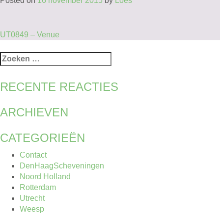
Posted on
16 november 2015
by
Loes
BERICHT
UT0849 – Venue
NAVIGATIE
Zoeken
naar:
RECENTE REACTIES
ARCHIEVEN
CATEGORIEËN
Contact
DenHaagScheveningen
Noord Holland
Rotterdam
Utrecht
Weesp