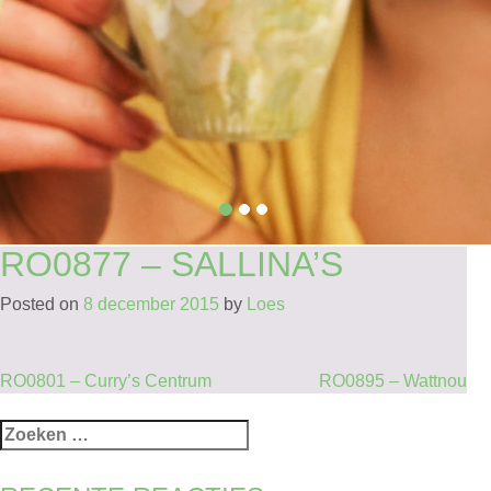
RO0877 – SALLINA’S
Posted on
8 december 2015
by
Loes
BERICHT
RO0801 – Curry’s Centrum
RO0895 – Wattnou
NAVIGATIE
Zoeken
naar: