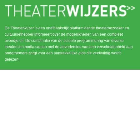
De Theaterwijzer is een onafhankelijk platform dat de theaterbezoeker en
cultuurliefhebber informeert over de mogelijkheden van een compleet
avondje uit. De combinatie van de actuele programmering van diverse
theaters en podia samen met de advertenties van een verscheidenheid aan
ondernemers zorgt voor een aantrekkelijke gids die veelvuldig wordt
gelezen.
MENU
CONTACT
DEN HAAG / SCHEVENINGEN
HOME
NOORD HOLLAND
ROTTERDAM
UTRECHT
WEESP