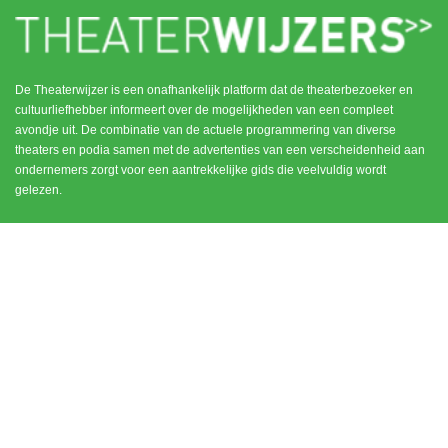
De Theaterwijzer is een onafhankelijk platform dat de theaterbezoeker en
cultuurliefhebber informeert over de mogelijkheden van een compleet
avondje uit. De combinatie van de actuele programmering van diverse
theaters en podia samen met de advertenties van een verscheidenheid aan
ondernemers zorgt voor een aantrekkelijke gids die veelvuldig wordt
gelezen.
MENU
CONTACT
DEN HAAG / SCHEVENINGEN
HOME
NOORD HOLLAND
ROTTERDAM
UTRECHT
WEESP