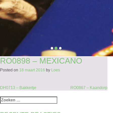
RO0898 – MEXICANO
Posted on
18 maart 2016
by
Loes
BERICHT
DH0713 – Bakkertje
RO0867 – Kaandorp
NAVIGATIE
Zoeken
naar: