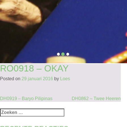
RO0918 – OKAY
Posted on
29 januari 2016
by
Loes
BERICHT
DH0919 – Baryo Pilipinas
DH0862 – Twee Heeren
NAVIGATIE
Zoeken
naar: