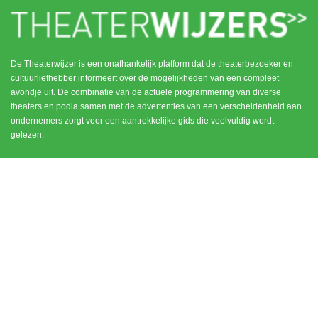
De Theaterwijzer is een onafhankelijk platform dat de theaterbezoeker en
cultuurliefhebber informeert over de mogelijkheden van een compleet
avondje uit. De combinatie van de actuele programmering van diverse
theaters en podia samen met de advertenties van een verscheidenheid aan
ondernemers zorgt voor een aantrekkelijke gids die veelvuldig wordt
gelezen.
MENU
CONTACT
DEN HAAG / SCHEVENINGEN
HOME
NOORD HOLLAND
ROTTERDAM
UTRECHT
WEESP