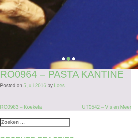
RO0964 – PASTA KANTINE
Posted on
5 juli 2016
by
Loes
BERICHT
RO0983 – Koekela
UT0542 – Vis en Meer
NAVIGATIE
Zoeken
naar: