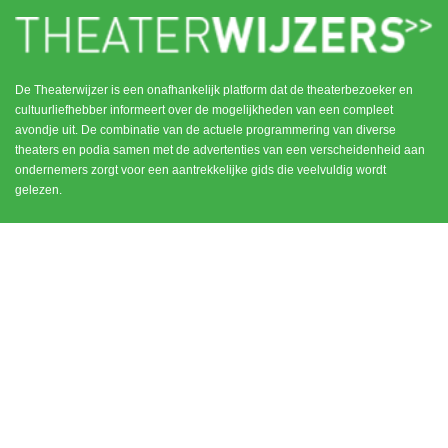
De Theaterwijzer is een onafhankelijk platform dat de theaterbezoeker en
cultuurliefhebber informeert over de mogelijkheden van een compleet
avondje uit. De combinatie van de actuele programmering van diverse
theaters en podia samen met de advertenties van een verscheidenheid aan
ondernemers zorgt voor een aantrekkelijke gids die veelvuldig wordt
gelezen.
MENU
CONTACT
DEN HAAG / SCHEVENINGEN
HOME
NOORD HOLLAND
ROTTERDAM
UTRECHT
WEESP