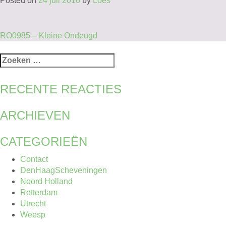
Posted on
24 juli 2016
by
Loes
BERICHT
RO0985 – Kleine Ondeugd
NAVIGATIE
Zoeken
naar:
RECENTE REACTIES
ARCHIEVEN
CATEGORIEËN
Contact
DenHaagScheveningen
Noord Holland
Rotterdam
Utrecht
Weesp