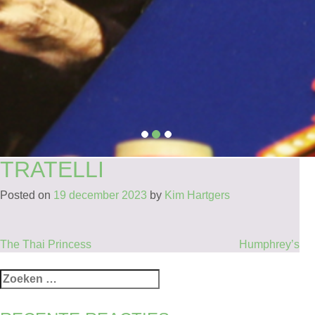
TRATELLI
Posted on
19 december 2023
by
Kim Hartgers
BERICHT
The Thai Princess
Humphrey’s
NAVIGATIE
Zoeken
naar: