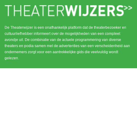
De Theaterwijzer is een onafhankelijk platform dat de theaterbezoeker en
cultuurliefhebber informeert over de mogelijkheden van een compleet
avondje uit. De combinatie van de actuele programmering van diverse
theaters en podia samen met de advertenties van een verscheidenheid aan
ondernemers zorgt voor een aantrekkelijke gids die veelvuldig wordt
gelezen.
MENU
CONTACT
DEN HAAG / SCHEVENINGEN
HOME
NOORD HOLLAND
ROTTERDAM
UTRECHT
WEESP