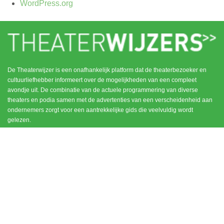
WordPress.org
De Theaterwijzer is een onafhankelijk platform dat de theaterbezoeker en
cultuurliefhebber informeert over de mogelijkheden van een compleet
avondje uit. De combinatie van de actuele programmering van diverse
theaters en podia samen met de advertenties van een verscheidenheid aan
ondernemers zorgt voor een aantrekkelijke gids die veelvuldig wordt
gelezen.
MENU
CONTACT
DEN HAAG / SCHEVENINGEN
HOME
NOORD HOLLAND
ROTTERDAM
UTRECHT