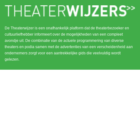
De Theaterwijzer is een onafhankelijk platform dat de theaterbezoeker en
cultuurliefhebber informeert over de mogelijkheden van een compleet
avondje uit. De combinatie van de actuele programmering van diverse
theaters en podia samen met de advertenties van een verscheidenheid aan
ondernemers zorgt voor een aantrekkelijke gids die veelvuldig wordt
gelezen.
MENU
CONTACT
DEN HAAG / SCHEVENINGEN
HOME
NOORD HOLLAND
ROTTERDAM
UTRECHT
WEESP