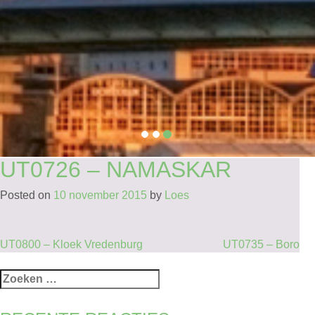
UT0726 – NAMASKAR
Posted on
10 november 2015
by
Loes
BERICHT
UT0800 – Kloek Vredenburg
UT0735 – Boro
NAVIGATIE
Zoeken
naar: