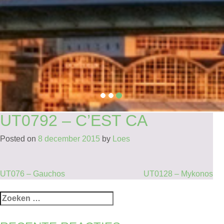
UT0792 – C’EST CA
Posted on
8 december 2015
by
Loes
BERICHT
UT076 – Gauchos
UT0128 – Mykonos
NAVIGATIE
Zoeken
naar: