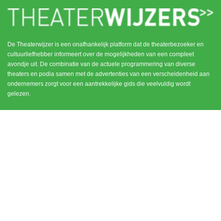
De Theaterwijzer is een onafhankelijk platform dat de theaterbezoeker en
cultuurliefhebber informeert over de mogelijkheden van een compleet
avondje uit. De combinatie van de actuele programmering van diverse
theaters en podia samen met de advertenties van een verscheidenheid aan
ondernemers zorgt voor een aantrekkelijke gids die veelvuldig wordt
gelezen.
MENU
CONTACT
DEN HAAG / SCHEVENINGEN
HOME
NOORD HOLLAND
ROTTERDAM
UTRECHT
WEESP