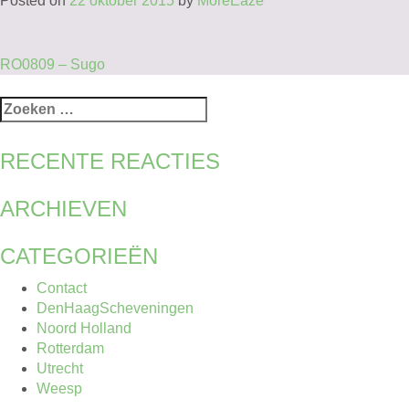
Posted on
22 oktober 2015
by
MoreEaze
BERICHT
RO0809 – Sugo
NAVIGATIE
Zoeken
naar:
RECENTE REACTIES
ARCHIEVEN
CATEGORIEËN
Contact
DenHaagScheveningen
Noord Holland
Rotterdam
Utrecht
Weesp