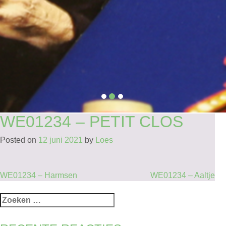
WE01234 – PETIT CLOS
Posted on
12 juni 2021
by
Loes
BERICHT
WE01234 – Harmsen
WE01234 – Aaltje
NAVIGATIE
Zoeken
naar: