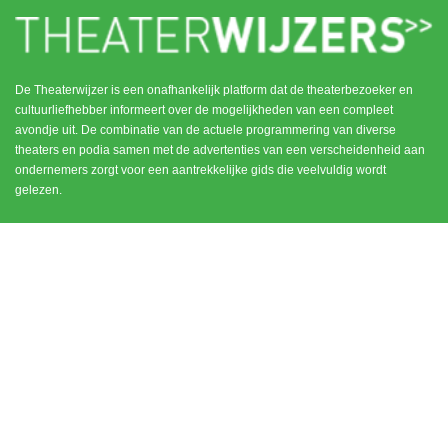
De Theaterwijzer is een onafhankelijk platform dat de theaterbezoeker en
cultuurliefhebber informeert over de mogelijkheden van een compleet
avondje uit. De combinatie van de actuele programmering van diverse
theaters en podia samen met de advertenties van een verscheidenheid aan
ondernemers zorgt voor een aantrekkelijke gids die veelvuldig wordt
gelezen.
MENU
CONTACT
DEN HAAG / SCHEVENINGEN
HOME
NOORD HOLLAND
ROTTERDAM
UTRECHT
WEESP