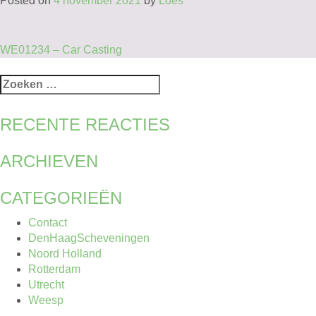
Posted on
4 november 2021
by
Loes
BERICHT
WE01234 – Car Casting
NAVIGATIE
Zoeken
naar:
RECENTE REACTIES
ARCHIEVEN
CATEGORIEËN
Contact
DenHaagScheveningen
Noord Holland
Rotterdam
Utrecht
Weesp