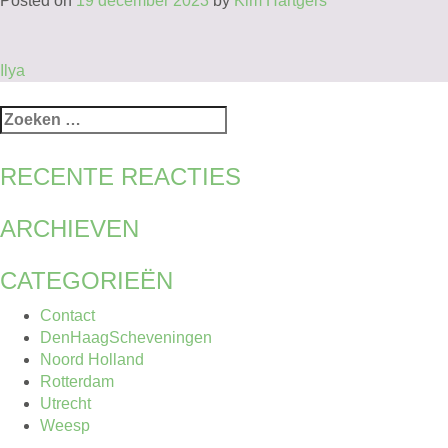
Posted on
19 december 2023
by
Kim Hartgers
BERICHT
Ilya
NAVIGATIE
Zoeken
naar:
RECENTE REACTIES
ARCHIEVEN
CATEGORIEËN
Contact
DenHaagScheveningen
Noord Holland
Rotterdam
Utrecht
Weesp