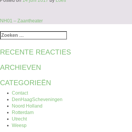
Posted on
14 juni 2017
by
Loes
BERICHT
NH01 – Zaantheater
NAVIGATIE
Zoeken
naar:
RECENTE REACTIES
ARCHIEVEN
CATEGORIEËN
Contact
DenHaagScheveningen
Noord Holland
Rotterdam
Utrecht
Weesp