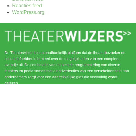
Reacties feed
WordPress.org
De Theaterwijzer is een onafhankelijk platform dat de theaterbezoeker en
cultuurliefhebber informeert over de mogelijkheden van een compleet
avondje uit. De combinatie van de actuele programmering van diverse
theaters en podia samen met de advertenties van een verscheidenheid aan
ondernemers zorgt voor een aantrekkelijke gids die veelvuldig wordt
gelezen.
MENU
CONTACT
DEN HAAG / SCHEVENINGEN
HOME
NOORD HOLLAND
ROTTERDAM