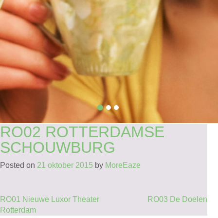
RO02 ROTTERDAMSE
SCHOUWBURG
Posted on
21 oktober 2015
by
MoreEaze
BERICHT
RO01 Nieuwe Luxor Theater
RO03 De Doelen
Rotterdam
NAVIGATIE