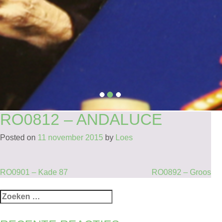
RO0812 – ANDALUCE
Posted on
11 november 2015
by
Loes
BERICHT
RO0901 – Kade 87
RO0892 – Groos
NAVIGATIE
Zoeken
naar: