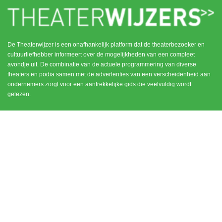
De Theaterwijzer is een onafhankelijk platform dat de theaterbezoeker en
cultuurliefhebber informeert over de mogelijkheden van een compleet
avondje uit. De combinatie van de actuele programmering van diverse
theaters en podia samen met de advertenties van een verscheidenheid aan
ondernemers zorgt voor een aantrekkelijke gids die veelvuldig wordt
gelezen.
MENU
CONTACT
DEN HAAG / SCHEVENINGEN
HOME
NOORD HOLLAND
ROTTERDAM
UTRECHT
WEESP