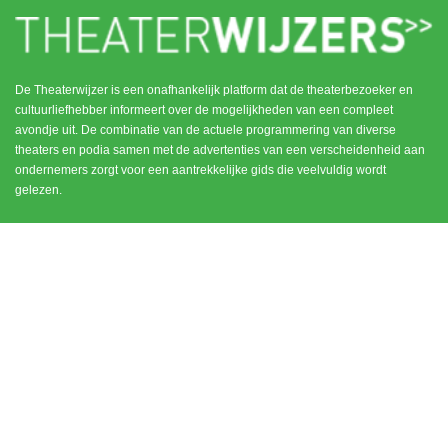
De Theaterwijzer is een onafhankelijk platform dat de theaterbezoeker en
cultuurliefhebber informeert over de mogelijkheden van een compleet
avondje uit. De combinatie van de actuele programmering van diverse
theaters en podia samen met de advertenties van een verscheidenheid aan
ondernemers zorgt voor een aantrekkelijke gids die veelvuldig wordt
gelezen.
MENU
CONTACT
DEN HAAG / SCHEVENINGEN
HOME
NOORD HOLLAND
ROTTERDAM
UTRECHT
WEESP