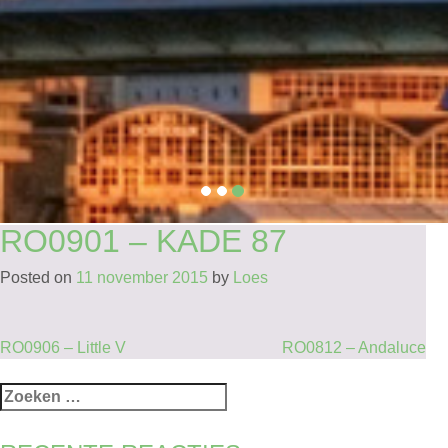
RO0901 – KADE 87
Posted on
11 november 2015
by
Loes
BERICHT
RO0906 – Little V
RO0812 – Andaluce
NAVIGATIE
Zoeken
naar: