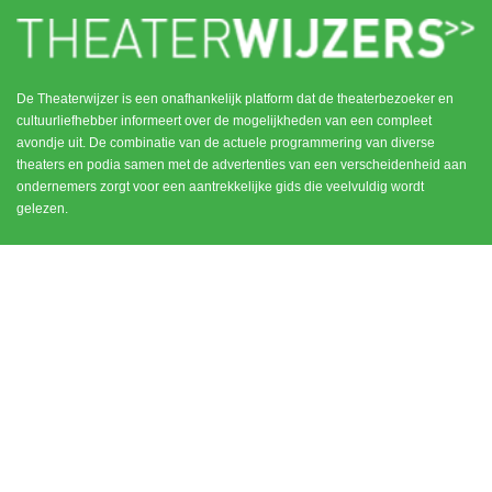
De Theaterwijzer is een onafhankelijk platform dat de theaterbezoeker en
cultuurliefhebber informeert over de mogelijkheden van een compleet
avondje uit. De combinatie van de actuele programmering van diverse
theaters en podia samen met de advertenties van een verscheidenheid aan
ondernemers zorgt voor een aantrekkelijke gids die veelvuldig wordt
gelezen.
MENU
CONTACT
DEN HAAG / SCHEVENINGEN
HOME
NOORD HOLLAND
ROTTERDAM
UTRECHT
WEESP