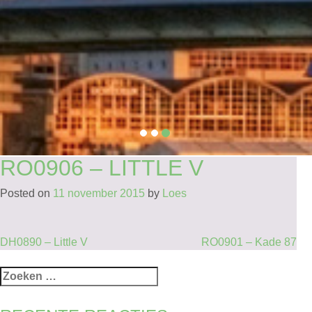
RO0906 – LITTLE V
Posted on
11 november 2015
by
Loes
BERICHT
DH0890 – Little V
RO0901 – Kade 87
NAVIGATIE
Zoeken
naar: